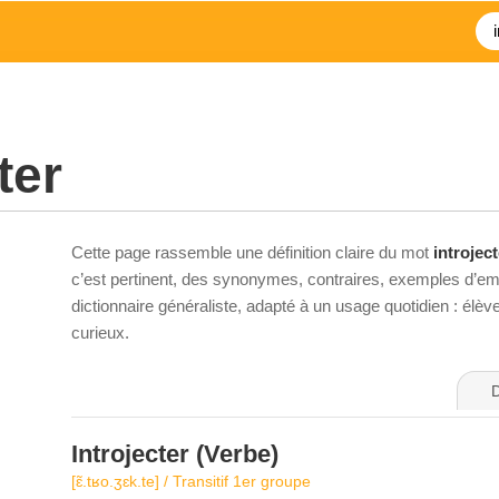
ter
Cette page rassemble une définition claire du mot
introject
c’est pertinent, des synonymes, contraires, exemples d’emp
dictionnaire généraliste, adapté à un usage quotidien : élè
curieux.
D
Introjecter
(Verbe)
[ɛ̃.tʁo.ʒɛk.te] / Transitif 1er groupe