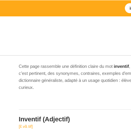
Cette page rassemble une définition claire du mot
inventif
,
c’est pertinent, des synonymes, contraires, exemples d’emp
dictionnaire généraliste, adapté à un usage quotidien : élè
curieux.
Inventif
(Adjectif)
[ɛ̃.vɑ̃.tif]