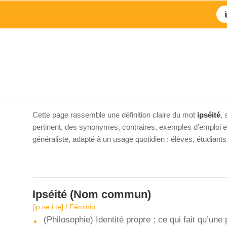
Cette page rassemble une définition claire du mot
ipséité
,
pertinent, des synonymes, contraires, exemples d’emploi et 
généraliste, adapté à un usage quotidien : élèves, étudiant
Ipséité
(Nom commun)
[ip.se.i.te] / Féminin
(Philosophie) Identité propre ; ce qui fait qu’un