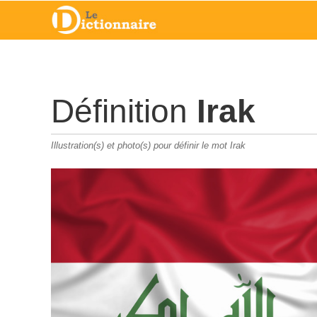
Définition
Irak
Illustration(s) et photo(s) pour définir le mot Irak