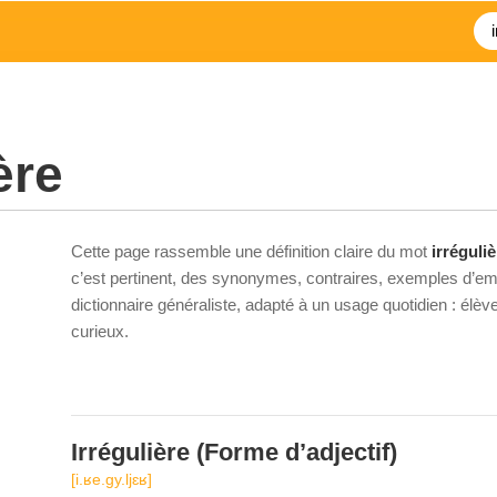
ère
Cette page rassemble une définition claire du mot
irréguliè
c’est pertinent, des synonymes, contraires, exemples d’emp
dictionnaire généraliste, adapté à un usage quotidien : élè
curieux.
Irrégulière
(Forme d’adjectif)
[i.ʁe.ɡy.ljɛʁ]