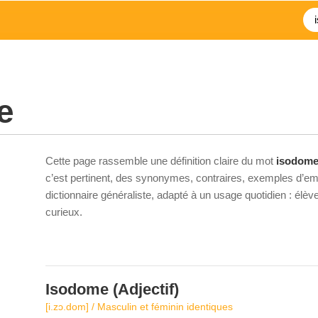
e
Cette page rassemble une définition claire du mot
isodom
c’est pertinent, des synonymes, contraires, exemples d’emp
dictionnaire généraliste, adapté à un usage quotidien : élè
curieux.
Isodome
(Adjectif)
[i.zɔ.dom] / Masculin et féminin identiques