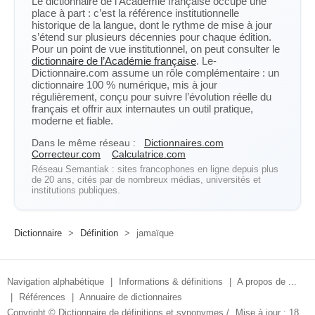
Le dictionnaire de l’Académie française occupe une
place à part : c’est la référence institutionnelle
historique de la langue, dont le rythme de mise à jour
s’étend sur plusieurs décennies pour chaque édition.
Pour un point de vue institutionnel, on peut consulter le
dictionnaire de l’Académie française
. Le-
Dictionnaire.com assume un rôle complémentaire : un
dictionnaire 100 % numérique, mis à jour
régulièrement, conçu pour suivre l’évolution réelle du
français et offrir aux internautes un outil pratique,
moderne et fiable.
Dans le même réseau :
Dictionnaires.com
Correcteur.com
Calculatrice.com
Réseau Semantiak : sites francophones en ligne depuis plus
de 20 ans, cités par de nombreux médias, universités et
institutions publiques.
Dictionnaire
>
Définition
>
jamaïque
Navigation alphabétique
|
Informations & définitions
|
A propos de ...
|
Références
|
Annuaire de dictionnaires
Copyright ©
Dictionnaire de définitions et synonymes
/
Mise à jour : 18