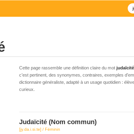
é
Cette page rassemble une définition claire du mot
judaïcité
c’est pertinent, des synonymes, contraires, exemples d’emp
dictionnaire généraliste, adapté à un usage quotidien : élè
curieux.
Judaïcité
(Nom commun)
[jy.da.i.si.te] / Féminin