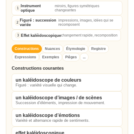
Instrument
miroirs, figures symétriques
1
optique
changeantes
Figuré : succession
impressions, images, idées qui se
2
variée
recomposent
Effet kaléidoscopique
3
changement rapide, recomposition
Constructions
Nuances
Étymologie
Registre
Expressions
Exemples
Pièges
...
Constructions courantes
un kaléidoscope de couleurs
Figuré : variété visuelle qui change.
un kaléidoscope d’images / de scènes
Succession d’éléments, impression de mouvement.
un kaléidoscope d’émotions
Variété et alternance rapide de sentiments.
effet kaléidoscopique