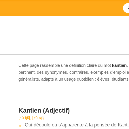
Cette page rassemble une définition claire du mot
kantien
,
pertinent, des synonymes, contraires, exemples d’emploi et 
généraliste, adapté à un usage quotidien : élèves, étudiant
Kantien
(Adjectif)
[kɑ̃.tjɛ̃], [kɑ̃.sjɛ̃]
Qui découle ou s’apparente à la pensée de Kant.