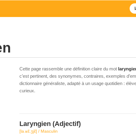
en
Cette page rassemble une définition claire du mot
laryngie
c’est pertinent, des synonymes, contraires, exemples d’emp
dictionnaire généraliste, adapté à un usage quotidien : élè
curieux.
Laryngien
(Adjectif)
[la.ʁɛ̃.ʒjɛ̃] / Masculin