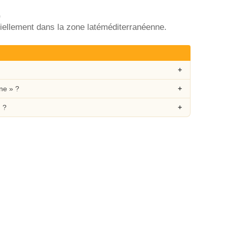
)
ntiellement dans la zone latéméditerranéenne.
ne » ?
n ?