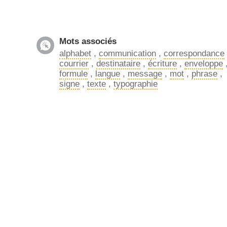
Mots associés
alphabet
,
communication
,
correspondance
courrier
,
destinataire
,
écriture
,
enveloppe
formule
,
langue
,
message
,
mot
,
phrase
,
signe
,
texte
,
typographie