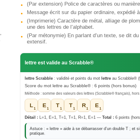
(Par extension) Police de caractères ou manière 
Message écrit sur du papier ordinaire, expédié 
(Imprimerie) Caractère de métal, alliage de plomb
une des lettres de l’alphabet.
,
(Par métonymie) En parlant d’un texte, se dit du 
,
extensif.
lettre est valide au Scrabble®
lettre Scrabble
: validité et points du mot
lettre
au Scrabble® (f
Score du mot lettre au Scrabble® : 6 points (hors bonus)
Méthode : somme des valeurs des lettres (Scrabble® français), hors 
L
E
T
T
R
E
1
1
1
1
1
1
Détail :
L=1, E=1, T=1, T=1, R=1, E=1 —
Total :
6 points (hors
Astuce : « lettre » aide à se débarrasser d’un double T ; et s
pratique.