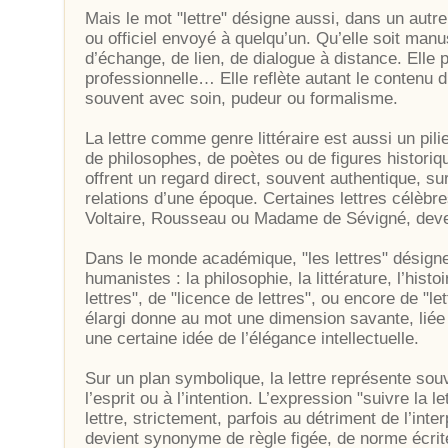
Mais le mot "lettre" désigne aussi, dans un autr
ou officiel envoyé à quelqu’un. Qu’elle soit man
d’échange, de lien, de dialogue à distance. Elle 
professionnelle… Elle reflète autant le contenu d
souvent avec soin, pudeur ou formalisme.
La lettre comme genre littéraire est aussi un pilier
de philosophes, de poètes ou de figures historiqu
offrent un regard direct, souvent authentique, su
relations d’une époque. Certaines lettres célèbr
Voltaire, Rousseau ou Madame de Sévigné, deve
Dans le monde académique, "les lettres" désignen
humanistes : la philosophie, la littérature, l’hist
lettres", de "licence de lettres", ou encore de "l
élargi donne au mot une dimension savante, liée à
une certaine idée de l’élégance intellectuelle.
Sur un plan symbolique, la lettre représente souve
l’esprit ou à l’intention. L’expression "suivre la le
lettre, strictement, parfois au détriment de l’inte
devient synonyme de règle figée, de norme écrit