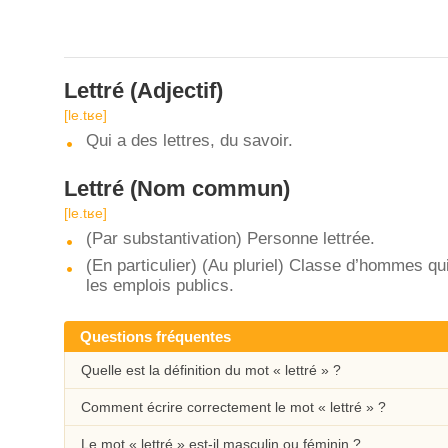
Lettré
(Adjectif)
[le.tʁe]
Qui a des lettres, du savoir.
Lettré
(Nom commun)
[le.tʁe]
(Par substantivation) Personne lettrée.
(En particulier) (Au pluriel) Classe d’hommes qui 
les emplois publics.
Questions fréquentes
Quelle est la définition du mot « lettré » ?
Comment écrire correctement le mot « lettré » ?
Le mot « lettré » est-il masculin ou féminin ?