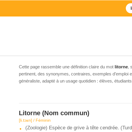
Cette page rassemble une définition claire du mot
litorne
, 
pertinent, des synonymes, contraires, exemples d’emploi et 
généraliste, adapté à un usage quotidien : élèves, étudiant
Litorne
(Nom commun)
[li.tɔʁn] / Féminin
(Zoologie) Espèce de grive à tête cendrée. (Turdu