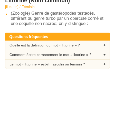
Littorine
(Nom commun)
[li.tɔ.ʁin] / Féminin
(Zoologie) Genre de gastéropodes testacés,
différant du genre turbo par un opercule corné et
une coquille non nacrée; on y distingue :
Questions fréquentes
Quelle est la définition du mot « littorine » ?
Comment écrire correctement le mot « littorine » ?
Le mot « littorine » est-il masculin ou féminin ?