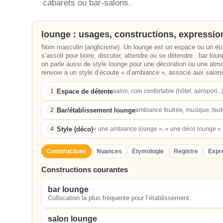
cabarets ou bar-salons.
lounge : usages, constructions, expressio
Nom masculin (anglicisme). Un lounge est un espace ou un étab
s’assoit pour boire, discuter, attendre ou se détendre : bar lou
on parle aussi de style lounge pour une décoration ou une at
renvoie à un style d’écoute « d’ambiance », associé aux salons
Espace de détente
1
salon, coin confortable (hôtel, aéroport...
Bar/établissement lounge
2
ambiance feutrée, musique, faut
Style (déco)
4
« une ambiance lounge », « une déco lounge »
Constructions
Nuances
Étymologie
Registre
Expr
Constructions courantes
bar lounge
Collocation la plus fréquente pour l’établissement.
salon lounge