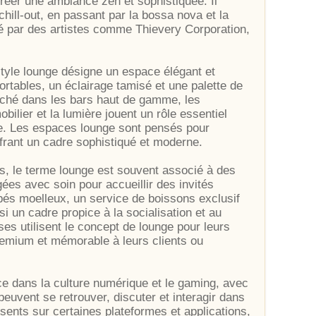
réer une ambiance zen et sophistiquée. Il
chill-out, en passant par la bossa nova et la
é par des artistes comme Thievery Corporation,
 style lounge désigne un espace élégant et
rtables, un éclairage tamisé et une palette de
ché dans les bars haut de gamme, les
bilier et la lumière jouent un rôle essentiel
e. Les espaces lounge sont pensés pour
offrant un cadre sophistiqué et moderne.
s, le terme lounge est souvent associé à des
es avec soin pour accueillir des invités
pés moelleux, un service de boissons exclusif
 un cadre propice à la socialisation et au
s utilisent le concept de lounge pour leurs
emium et mémorable à leurs clients ou
e dans la culture numérique et le gaming, avec
 peuvent se retrouver, discuter et interagir dans
nts sur certaines plateformes et applications,