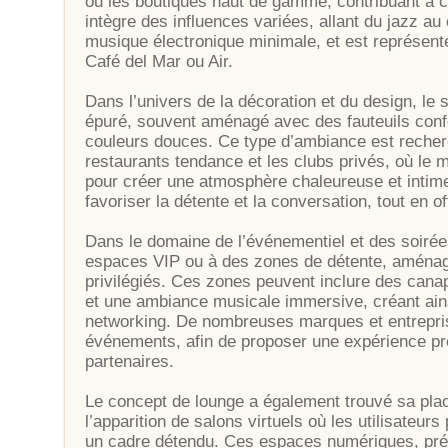
ou les boutiques haut de gamme, contribuant à c
intègre des influences variées, allant du jazz au 
musique électronique minimale, et est représent
Café del Mar ou Air.
Dans l’univers de la décoration et du design, le
épuré, souvent aménagé avec des fauteuils confo
couleurs douces. Ce type d’ambiance est recher
restaurants tendance et les clubs privés, où le mo
pour créer une atmosphère chaleureuse et intim
favoriser la détente et la conversation, tout en 
Dans le domaine de l’événementiel et des soirée
espaces VIP ou à des zones de détente, aménagé
privilégiés. Ces zones peuvent inclure des cana
et une ambiance musicale immersive, créant ainsi
networking. De nombreuses marques et entreprise
événements, afin de proposer une expérience pr
partenaires.
Le concept de lounge a également trouvé sa plac
l’apparition de salons virtuels où les utilisateurs
un cadre détendu. Ces espaces numériques, prése