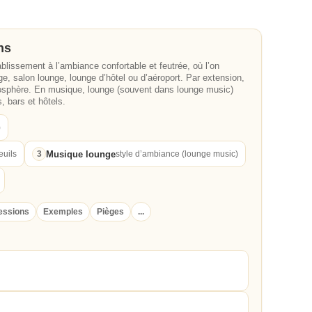
ns
lissement à l’ambiance confortable et feutrée, où l’on
nge, salon lounge, lounge d’hôtel ou d’aéroport. Par extension,
mosphère. En musique, lounge (souvent dans lounge music)
, bars et hôtels.
)
Musique lounge
euils
3
style d’ambiance (lounge music)
essions
Exemples
Pièges
...