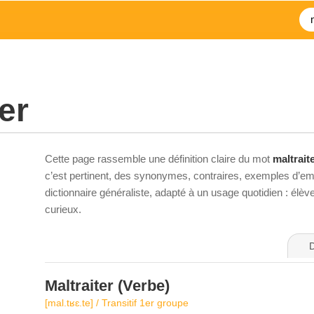
er
Cette page rassemble une définition claire du mot
maltrait
c’est pertinent, des synonymes, contraires, exemples d’emp
dictionnaire généraliste, adapté à un usage quotidien : élè
curieux.
D
Maltraiter
(Verbe)
[mal.tʁɛ.te] / Transitif 1er groupe