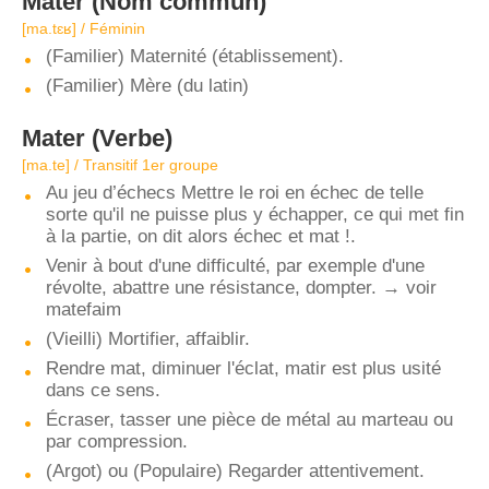
Mater
(Nom commun)
[ma.tɛʁ] / Féminin
(Familier) Maternité (établissement).
(Familier) Mère (du latin)
Mater
(Verbe)
[ma.te] / Transitif 1er groupe
Au jeu d’échecs Mettre le roi en échec de telle
sorte qu'il ne puisse plus y échapper, ce qui met fin
à la partie, on dit alors échec et mat !.
Venir à bout d'une difficulté, par exemple d'une
révolte, abattre une résistance, dompter. → voir
matefaim
(Vieilli) Mortifier, affaiblir.
Rendre mat, diminuer l'éclat, matir est plus usité
dans ce sens.
Écraser, tasser une pièce de métal au marteau ou
par compression.
(Argot) ou (Populaire) Regarder attentivement.