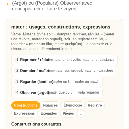
(Argot) ou (Populaire) Observer avec
concupiscence, faire le voyeur.
mater : usages, constructions, expressions
Verbe. Mater signifie soit « dompter, réprimer, réduire » (mater
une révolte, mater son orgueil), soit, en registre familier, «
regarder » (mater un film, mater quelqu’un). Le contexte et le
niveau de langue déterminent le sens.
Réprimer / réduire
1
mater une révolte, mater une résistance
Dompter / maîtriser
2
mater son orgueil, mater un caractère
Regarder (familier)
3
mater un film, mater un match
Observer (argot)
4
mater quelqu’un = le/la regarder
Constructions
Nuances
Étymologie
Registre
Expressions
Exemples
Pièges
...
Constructions courantes