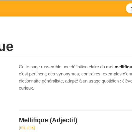
que
Cette page rassemble une définition claire du mot
mellifiq
c’est pertinent, des synonymes, contraires, exemples d’emp
dictionnaire généraliste, adapté à un usage quotidien : élè
curieux.
Mellifique
(Adjectif)
[mɛ.li.fik]