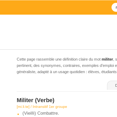
Cette page rassemble une définition claire du mot
militer
, 
pertinent, des synonymes, contraires, exemples d’emploi et 
généraliste, adapté à un usage quotidien : élèves, étudiant
D
Militer
(Verbe)
[mi.li.te] / Intransitif 1er groupe
(Vieilli) Combattre.