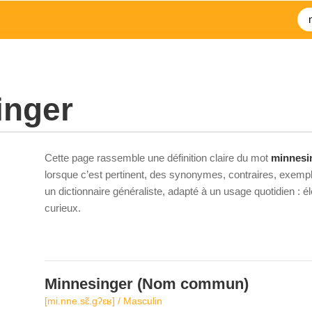
inger
Cette page rassemble une définition claire du mot
minnesi
lorsque c’est pertinent, des synonymes, contraires, exempl
un dictionnaire généraliste, adapté à un usage quotidien : 
curieux.
Minnesinger
(Nom commun)
[mi.nne.sɛ̃.ɡʔɛʁ] / Masculin