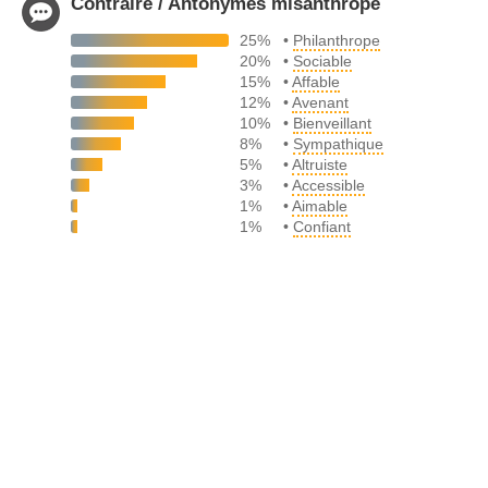
Contraire / Antonymes misanthrope
25%
•
Philanthrope
20%
•
Sociable
15%
•
Affable
12%
•
Avenant
10%
•
Bienveillant
8%
•
Sympathique
5%
•
Altruiste
3%
•
Accessible
1%
•
Aimable
1%
•
Confiant