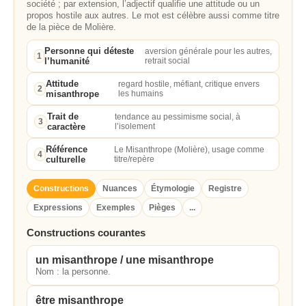
société ; par extension, l’adjectif qualifie une attitude ou un
propos hostile aux autres. Le mot est célèbre aussi comme titre
de la pièce de Molière.
Personne qui déteste
aversion générale pour les autres,
1
l’humanité
retrait social
Attitude
regard hostile, méfiant, critique envers
2
misanthrope
les humains
Trait de
tendance au pessimisme social, à
3
caractère
l’isolement
Référence
Le Misanthrope (Molière), usage comme
4
culturelle
titre/repère
Constructions
Nuances
Étymologie
Registre
Expressions
Exemples
Pièges
...
Constructions courantes
un misanthrope / une misanthrope
Nom : la personne.
être misanthrope