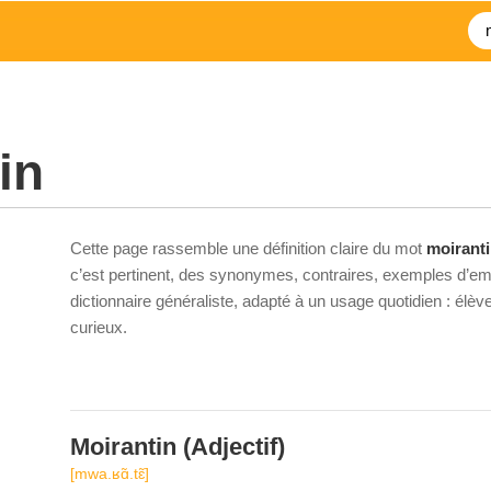
in
Cette page rassemble une définition claire du mot
moirant
c’est pertinent, des synonymes, contraires, exemples d’emp
dictionnaire généraliste, adapté à un usage quotidien : élè
curieux.
Moirantin
(Adjectif)
[mwa.ʁɑ̃.tɛ̃]