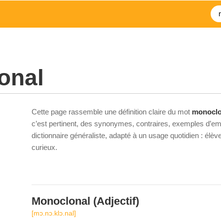
onal
Cette page rassemble une définition claire du mot
monoclo
c’est pertinent, des synonymes, contraires, exemples d’emp
dictionnaire généraliste, adapté à un usage quotidien : élè
curieux.
Monoclonal
(Adjectif)
[mɔ.nɔ.klɔ.nal]