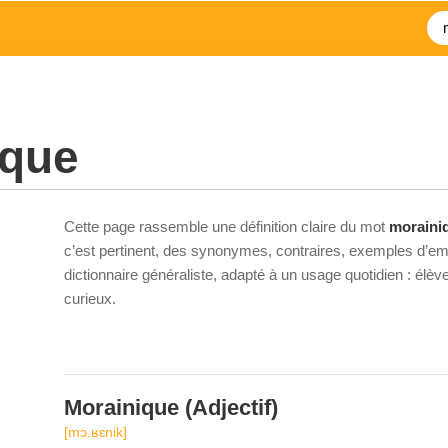
ique
Cette page rassemble une définition claire du mot
moraini
c’est pertinent, des synonymes, contraires, exemples d’emp
dictionnaire généraliste, adapté à un usage quotidien : élè
curieux.
Morainique
(Adjectif)
[mɔ.ʁɛnik]