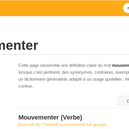
enter
Cette page rassemble une définition claire du mot
mouvem
lorsque c’est pertinent, des synonymes, contraires, exempl
un dictionnaire généraliste, adapté à un usage quotidien : 
curieux.
D
Mouvementer
(Verbe)
[muv.mɑ̃.te] / Transitif ou pronominal 1er groupe