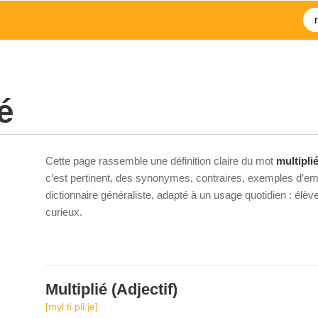
é
Cette page rassemble une définition claire du mot
multipli
c’est pertinent, des synonymes, contraires, exemples d’emp
dictionnaire généraliste, adapté à un usage quotidien : élè
curieux.
Multiplié
(Adjectif)
[myl.ti.pli.je]