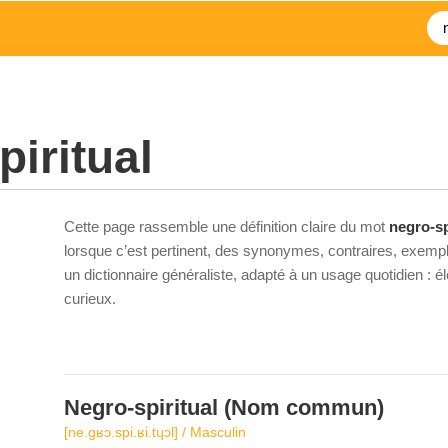
piritual
Cette page rassemble une définition claire du mot
negro-sp
lorsque c’est pertinent, des synonymes, contraires, exempl
un dictionnaire généraliste, adapté à un usage quotidien : 
curieux.
Negro-spiritual
(Nom commun)
[ne.ɡʁɔ.spi.ʁi.tɥɔl] / Masculin