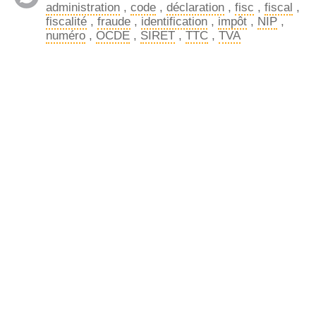
administration
,
code
,
déclaration
,
fisc
,
fiscal
,
fiscalité
,
fraude
,
identification
,
impôt
,
NIP
,
numéro
,
OCDE
,
SIRET
,
TTC
,
TVA