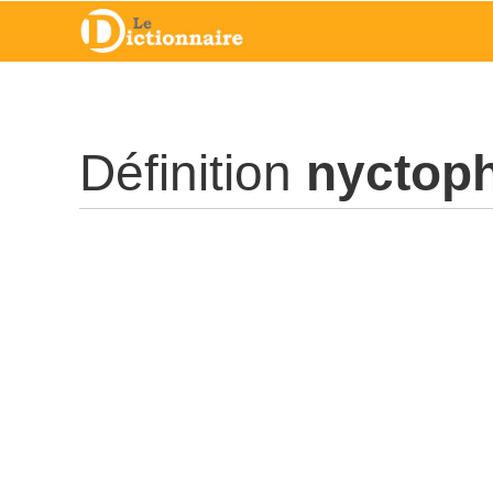
Définition
nyctop