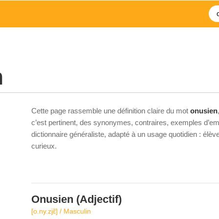
n
Cette page rassemble une définition claire du mot
onusien
c’est pertinent, des synonymes, contraires, exemples d’emp
dictionnaire généraliste, adapté à un usage quotidien : élè
curieux.
Onusien
(Adjectif)
[o.ny.zjɛ̃] / Masculin