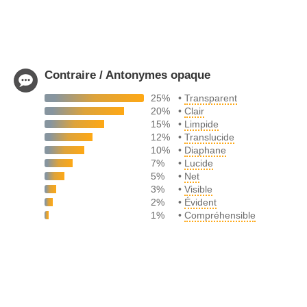
Contraire / Antonymes opaque
25%
•
Transparent
20%
•
Clair
15%
•
Limpide
12%
•
Translucide
10%
•
Diaphane
7%
•
Lucide
5%
•
Net
3%
•
Visible
2%
•
Évident
1%
•
Compréhensible