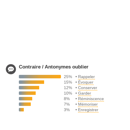
Contraire / Antonymes oublier
25%
•
Rappeler
15%
•
Évoquer
12%
•
Conserver
10%
•
Garder
8%
•
Réminiscence
7%
•
Mémoriser
3%
•
Enregistrer