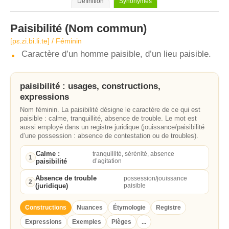
Définition
Synonymes
Paisibilité
(Nom commun)
[pɛ.zi.bi.li.te] / Féminin
Caractère d’un homme paisible, d’un lieu paisible.
paisibilité : usages, constructions,
expressions
Nom féminin. La paisibilité désigne le caractère de ce qui est
paisible : calme, tranquillité, absence de trouble. Le mot est
aussi employé dans un registre juridique (jouissance/paisibilité
d’une possession : absence de contestation ou de troubles).
Calme :
tranquillité, sérénité, absence
1
paisibilité
d’agitation
Absence de trouble
possession/jouissance
2
(juridique)
paisible
Constructions
Nuances
Étymologie
Registre
Expressions
Exemples
Pièges
...