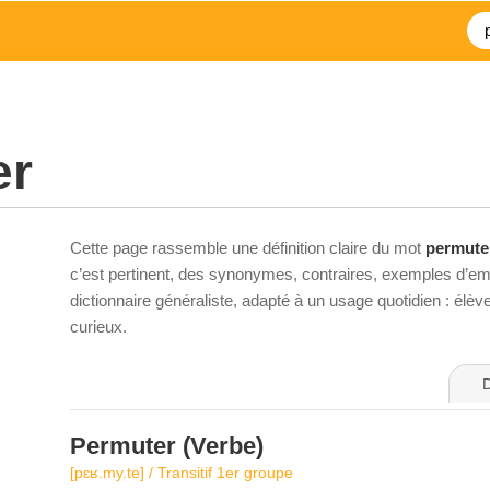
er
Cette page rassemble une définition claire du mot
permute
c’est pertinent, des synonymes, contraires, exemples d’emp
dictionnaire généraliste, adapté à un usage quotidien : élè
curieux.
D
Permuter
(Verbe)
[pɛʁ.my.te] / Transitif 1er groupe