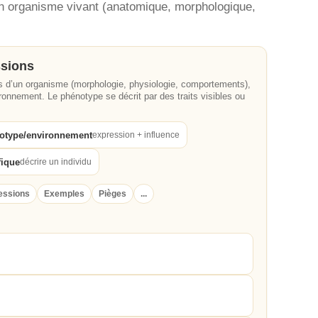
un organisme vivant (anatomique, morphologique,
ssions
s d’un organisme (morphologie, physiologie, comportements),
ironnement. Le phénotype se décrit par des traits visibles ou
otype/environnement
expression + influence
fique
décrire un individu
essions
Exemples
Pièges
...