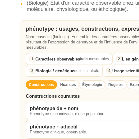
(Biologie) État d'un caractère observable chez 
moléculaire, physiologique, ou éthologique).
phénotype : usages, constructions, expre
Nom masculin (biologie). Ensemble des caractères observable
résultant de l’expression du génotype et de l’influence de l’env
mesurables.
Caractères observables
Lien gén
1
traits mesurables
2
Biologie / génétique
Usage scienti
3
notion centrale
4
Constructions
Nuances
Étymologie
Registre
Expr
Constructions courantes
phénotype de + nom
Phénotype d’un individu, d’une population.
phénotype + adjectif
Phénotype clinique, observable.