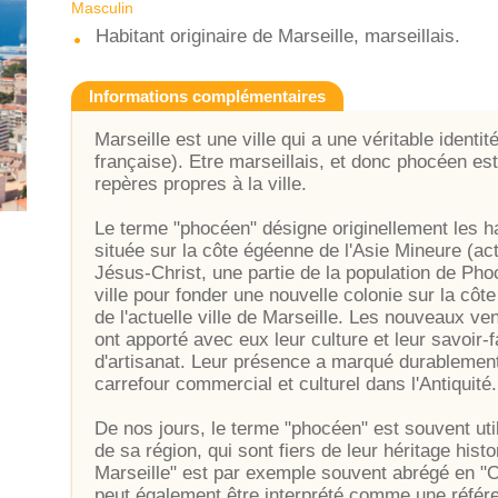
Masculin
Habitant originaire de Marseille, marseillais.
Informations complémentaires
Marseille est une ville qui a une véritable identi
française). Etre marseillais, et donc phocéen est
repères propres à la ville.
Le terme "phocéen" désigne originellement les h
située sur la côte égéenne de l'Asie Mineure (ac
Jésus-Christ, une partie de la population de Pho
ville pour fonder une nouvelle colonie sur la cô
de l'actuelle ville de Marseille. Les nouveaux ve
ont apporté avec eux leur culture et leur savoir
d'artisanat. Leur présence a marqué durablement
carrefour commercial et culturel dans l'Antiquité.
De nos jours, le terme "phocéen" est souvent util
de sa région, qui sont fiers de leur héritage his
Marseille" est par exemple souvent abrégé en "O
peut également être interprété comme une référe