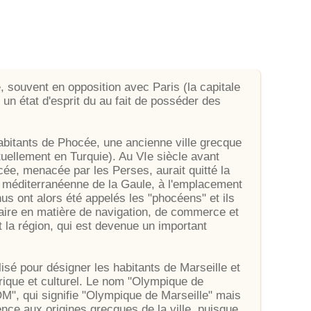
té, souvent en opposition avec Paris (la capitale
 un état d'esprit du au fait de posséder des
abitants de Phocée, une ancienne ville grecque
tuellement en Turquie). Au VIe siècle avant
cée, menacée par les Perses, aurait quitté la
te méditerranéenne de la Gaule, à l'emplacement
nus ont alors été appelés les "phocéens" et ils
-faire en matière de navigation, de commerce et
 la région, qui est devenue un important
isé pour désigner les habitants de Marseille et
torique et culturel. Le nom "Olympique de
M", qui signifie "Olympique de Marseille" mais
nce aux origines grecques de la ville, puisque