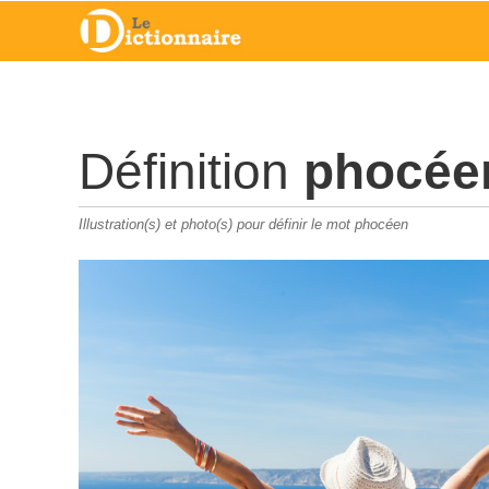
Définition
phocée
Illustration(s) et photo(s) pour définir le mot phocéen