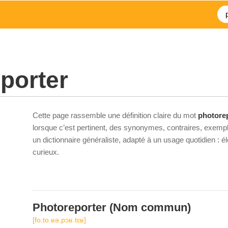
porter
Cette page rassemble une définition claire du mot
photore
lorsque c’est pertinent, des synonymes, contraires, exempl
un dictionnaire généraliste, adapté à un usage quotidien : 
curieux.
Photoreporter
(Nom commun)
[fo.to.ʁə.pɔʁ.tɛʁ]