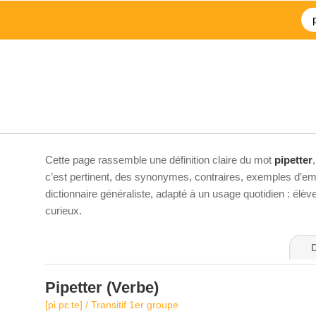
Cette page rassemble une définition claire du mot
pipetter
c’est pertinent, des synonymes, contraires, exemples d’emp
dictionnaire généraliste, adapté à un usage quotidien : élè
curieux.
D
Pipetter
(Verbe)
[pi.pɛ.te] / Transitif 1er groupe