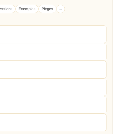
essions
Exemples
Pièges
...