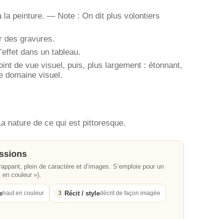
 à la peinture. — Note : On dit plus volontiers
ar des gravures.
l’effet dans un tableau.
point de vue visuel, puis, plus largement : étonnant,
 le domaine visuel.
 La nature de ce qui est pittoresque.
essions
frappant, plein de caractère et d’images. S’emploie pour un
 en couleur »).
e
Récit / style
haut en couleur
3
décrit de façon imagée