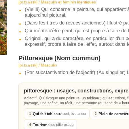
[pi.tɔ.ʁɛsk] / Masculin et féminin identiques
(Vieilli) Qui concerne la peinture, qui appartient
aujourd'hui pictural.
(Dans les titres de revues anciennes) Illustré p
Qui mérite d'être peint, qui est propre à faire de 
Original, qui a du caractère, en particulier d'un 
expressif, propre à faire de l'effet, surtout dans
Pittoresque
(Nom commun)
[pi.tɔ.ʁɛsk] / Masculin
(Par substantivation de l'adjectif) (Au singulier)
pittoresque : usages, constructions, expr
Adjectif. Qui évoque une peinture, un tableau ; qui est coloré, 
paysage, une scène, un récit, une personne (au sens de « haut
Qui fait tableau
Plein de caractèr
1
visuel, évocateur
2
Tourisme
4
lieu pittoresque