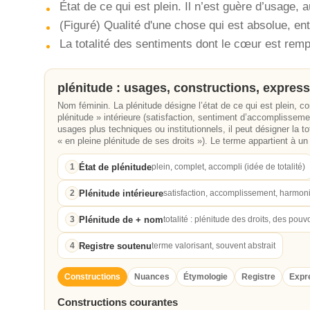
État de ce qui est plein. Il n’est guère d’usag
(Figuré) Qualité d'une chose qui est absolue, en
La totalité des sentiments dont le cœur est rempl
plénitude : usages, constructions, expres
Nom féminin. La plénitude désigne l’état de ce qui est plein, c
plénitude » intérieure (satisfaction, sentiment d’accomplisseme
usages plus techniques ou institutionnels, il peut désigner la to
« en pleine plénitude de ses droits »). Le terme appartient à un 
État de plénitude
1
plein, complet, accompli (idée de totalité)
Plénitude intérieure
2
satisfaction, accomplissement, harmon
Plénitude de + nom
3
totalité : plénitude des droits, des pouvo
Registre soutenu
4
terme valorisant, souvent abstrait
Constructions
Nuances
Étymologie
Registre
Expr
Constructions courantes