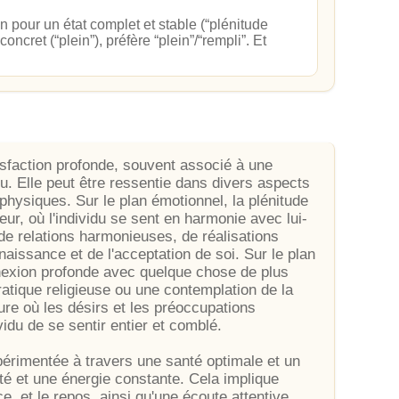
n pour un état complet et stable (“plénitude
oncret (“plein”), préfère “plein”/“rempli”. Et
isfaction profonde, souvent associé à une
. Elle peut être ressentie dans divers aspects
u physiques. Sur le plan émotionnel, la plénitude
eur, où l'individu se sent en harmonie avec lui-
e relations harmonieuses, de réalisations
aissance et de l'acceptation de soi. Sur le plan
onnexion profonde avec quelque chose de plus
pratique religieuse ou une contemplation de la
ure où les désirs et les préoccupations
vidu de se sentir entier et comblé.
xpérimentée à travers une santé optimale et un
lité et une énergie constante. Cela implique
ce, et le repos, ainsi qu'une écoute attentive