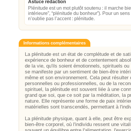
Astuce rédaction
Plénitude est un mot plutôt soutenu : il marche bie
intérieure”, “plénitude du bonheur”). Pour un sens c
n’oublie pas l’accent : plénitude.
Informations complémentaires
La plénitude est un état de complétude et de sat
expérience de bonheur et de contentement absolu
de la vie, qu'ils soient émotionnels, spirituels o
se manifeste par un sentiment de bien-être intéri
même et son environnement. Cela peut résulter d
personnelles ou professionnelles, ou de la reconn
spirituel, la plénitude est souvent liée à une c
grand que soi, que ce soit par la méditation, la 
nature. Elle représente une forme de paix intérie
matérielles sont transcendés, permettant à l'indi
La plénitude physique, quant à elle, peut être e
bien-être corporel, où l'individu ressent une vita
souvent un équilibre entre l'alimentation, l'exerci