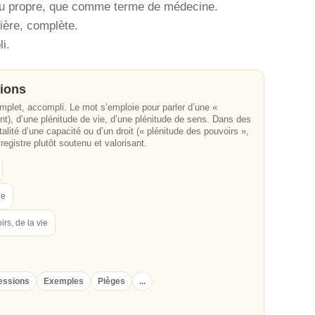
e, au propre, que comme terme de médecine.
tière, complète.
i.
sions
omplet, accompli. Le mot s’emploie pour parler d’une «
nt), d’une plénitude de vie, d’une plénitude de sens. Dans des
talité d’une capacité ou d’un droit (« plénitude des pouvoirs »,
registre plutôt soutenu et valorisant.
ie
irs, de la vie
essions
Exemples
Pièges
...