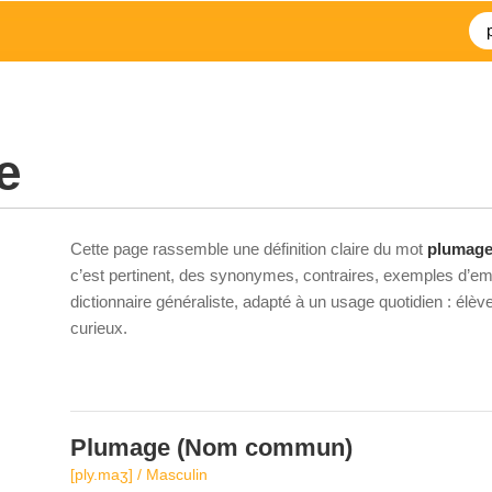
e
Cette page rassemble une définition claire du mot
plumag
c’est pertinent, des synonymes, contraires, exemples d’emp
dictionnaire généraliste, adapté à un usage quotidien : élè
curieux.
Plumage
(Nom commun)
[ply.maʒ] / Masculin