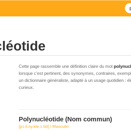
léotide
Cette page rassemble une définition claire du mot
polynucl
lorsque c’est pertinent, des synonymes, contraires, exempl
un dictionnaire généraliste, adapté à un usage quotidien : 
curieux.
Polynucléotide
(Nom commun)
[pɔ.li.ny.kle.ɔ.tid] / Masculin