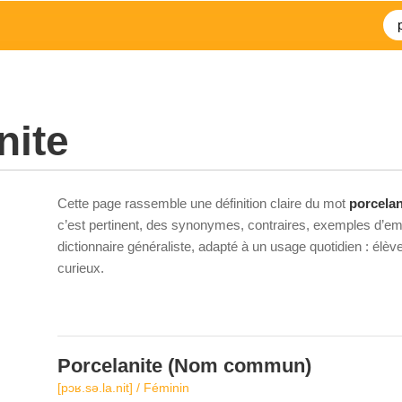
nite
Cette page rassemble une définition claire du mot
porcelan
c’est pertinent, des synonymes, contraires, exemples d’emp
dictionnaire généraliste, adapté à un usage quotidien : élè
curieux.
Porcelanite
(Nom commun)
[pɔʁ.sə.la.nit] / Féminin