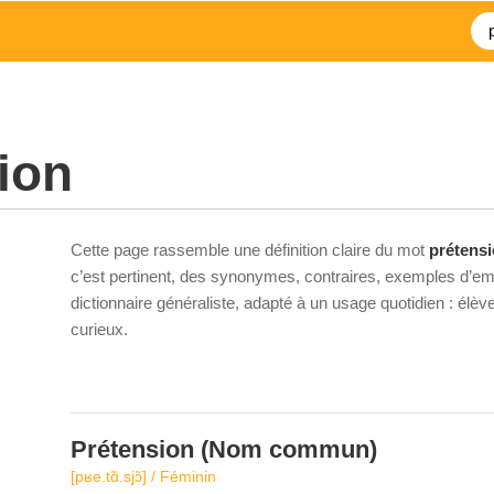
ion
Cette page rassemble une définition claire du mot
prétens
c’est pertinent, des synonymes, contraires, exemples d’emp
dictionnaire généraliste, adapté à un usage quotidien : élè
curieux.
Prétension
(Nom commun)
[pʁe.tɑ̃.sjɔ̃] / Féminin