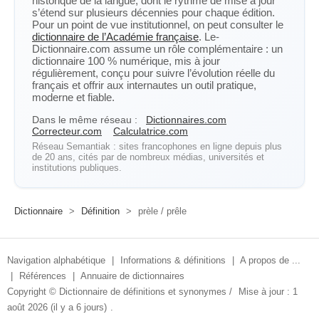
historique de la langue, dont le rythme de mise à jour
s’étend sur plusieurs décennies pour chaque édition.
Pour un point de vue institutionnel, on peut consulter le
dictionnaire de l’Académie française
. Le-
Dictionnaire.com assume un rôle complémentaire : un
dictionnaire 100 % numérique, mis à jour
régulièrement, conçu pour suivre l’évolution réelle du
français et offrir aux internautes un outil pratique,
moderne et fiable.
Dans le même réseau :
Dictionnaires.com
Correcteur.com
Calculatrice.com
Réseau Semantiak : sites francophones en ligne depuis plus
de 20 ans, cités par de nombreux médias, universités et
institutions publiques.
Dictionnaire
>
Définition
>
prèle / prêle
Navigation alphabétique
|
Informations & définitions
|
A propos de ...
|
Références
|
Annuaire de dictionnaires
Copyright ©
Dictionnaire de définitions et synonymes
/
Mise à jour : 1
août 2026 (il y a 6 jours)
.