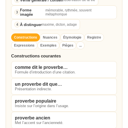
Vérité générale / conseil
2
observation de la vie
Forme
mémorable, rythmée, souvent
3
imagée
métaphorique
À distinguer
4
maxime, dicton, adage
Constructions
Nuances
Étymologie
Registre
Expressions
Exemples
Pièges
...
Constructions courantes
comme dit le proverbe…
Formule d’introduction d’une citation.
un proverbe dit que…
Présentation indirecte.
proverbe populaire
Insiste sur l’origine dans l’usage.
proverbe ancien
Met l’accent sur l’ancienneté.