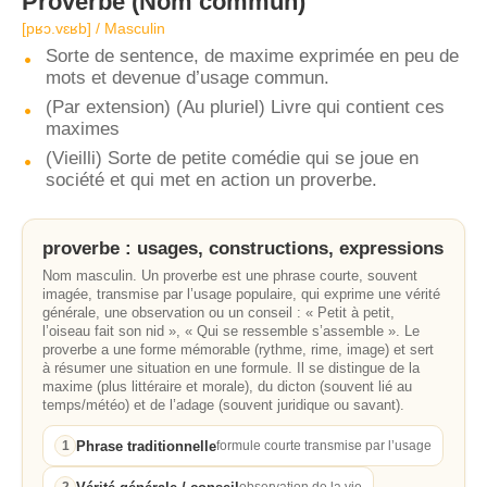
Proverbe
(Nom commun)
[pʁɔ.vɛʁb] / Masculin
Sorte de sentence, de maxime exprimée en peu de
mots et devenue d’usage commun.
(Par extension) (Au pluriel) Livre qui contient ces
maximes
(Vieilli) Sorte de petite comédie qui se joue en
société et qui met en action un proverbe.
proverbe : usages, constructions, expressions
Nom masculin. Un proverbe est une phrase courte, souvent
imagée, transmise par l’usage populaire, qui exprime une vérité
générale, une observation ou un conseil : « Petit à petit,
l’oiseau fait son nid », « Qui se ressemble s’assemble ». Le
proverbe a une forme mémorable (rythme, rime, image) et sert
à résumer une situation en une formule. Il se distingue de la
maxime (plus littéraire et morale), du dicton (souvent lié au
temps/météo) et de l’adage (souvent juridique ou savant).
Phrase traditionnelle
1
formule courte transmise par l’usage