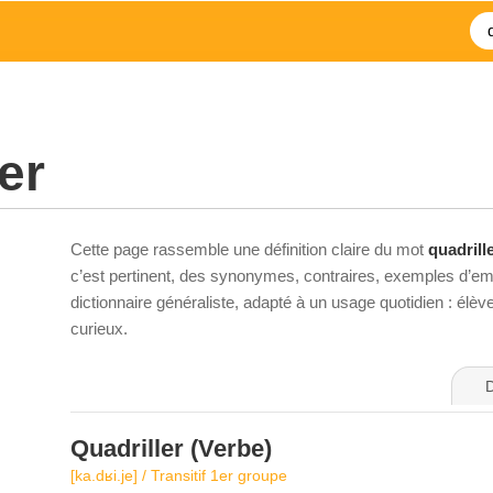
er
Cette page rassemble une définition claire du mot
quadrill
c’est pertinent, des synonymes, contraires, exemples d’emp
dictionnaire généraliste, adapté à un usage quotidien : élè
curieux.
D
Quadriller
(Verbe)
[ka.dʁi.je] / Transitif 1er groupe