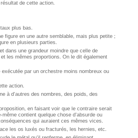
résultat de cette action.
 taux plus bas.
 figure en une autre semblable, mais plus petite ;
gure en plusieurs parties.
bjet dans une grandeur moindre que celle de
e et les mêmes proportions. On le dit également
tre exécutée par un orchestre moins nombreux ou
tte action.
ne à d’autres des nombres, des poids, des
oposition, en faisant voir que le contraire serait
lle-même contient quelque chose d’absurde ou
 conséquences qui auraient ces mêmes vices.
ace les os luxés ou fracturés, les hernies, etc.
xyde le métal qu’il renferme, en éliminant