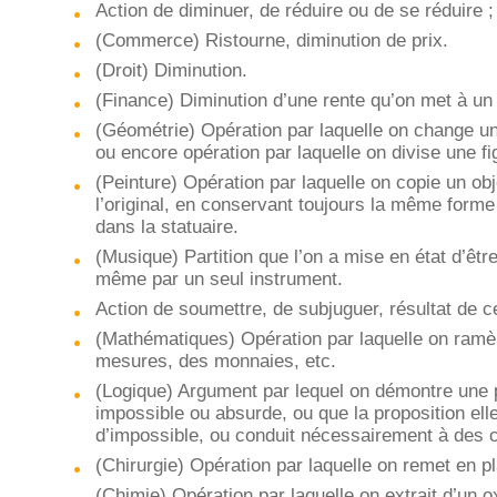
Action de diminuer, de réduire ou de se réduire ; 
(Commerce) Ristourne, diminution de prix.
(Droit) Diminution.
(Finance) Diminution d’une rente qu’on met à un
(Géométrie) Opération par laquelle on change une
ou encore opération par laquelle on divise une fi
(Peinture) Opération par laquelle on copie un o
l’original, en conservant toujours la même form
dans la statuaire.
(Musique) Partition que l’on a mise en état d’ê
même par un seul instrument.
Action de soumettre, de subjuguer, résultat de ce
(Mathématiques) Opération par laquelle on ramè
mesures, des monnaies, etc.
(Logique) Argument par lequel on démontre une pr
impossible ou absurde, ou que la proposition e
d’impossible, ou conduit nécessairement à des
(Chirurgie) Opération par laquelle on remet en pl
(Chimie) Opération par laquelle on extrait d’un o