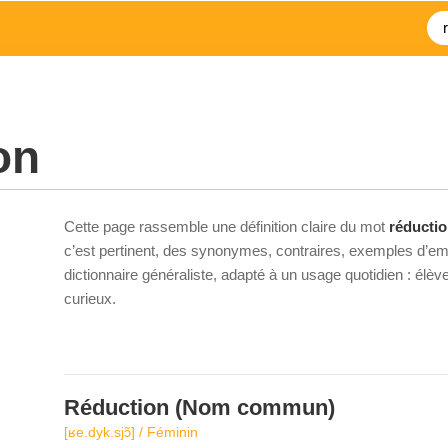
on
Cette page rassemble une définition claire du mot
réducti
c’est pertinent, des synonymes, contraires, exemples d’emp
dictionnaire généraliste, adapté à un usage quotidien : élè
curieux.
Réduction
(Nom commun)
[ʁe.dyk.sjɔ̃] / Féminin