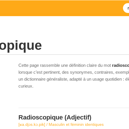
copique
Cette page rassemble une définition claire du mot
radiosc
lorsque c’est pertinent, des synonymes, contraires, exempl
un dictionnaire généraliste, adapté à un usage quotidien : 
curieux.
Radioscopique
(Adjectif)
[ʁa.djɔs.kɔ.pik] / Masculin et féminin identiques